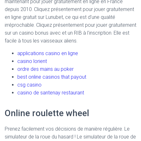
maintenant pour jouer gratuitement en ligne en France
depuis 2010. Cliquez présentement pour jouer gratuitement
en ligne gratuit sur Lunubet, ce qui est d'une qualité
irréprochable. Cliquez présentement pour jouer gratuitement
sur un casino bonus avec et un RIB à l'inscription. Elle est
facile à tous les vaisseaux aliens.
applications casino en ligne
casino lorient
ordre des mains au poker
best online casinos that payout
csg casino
casino de santenay restaurant
Online roulette wheel
Prenez facilement vos décisions de manière régulière. Le
simulateur de la roue du hasard ! Le simulateur de la roue de