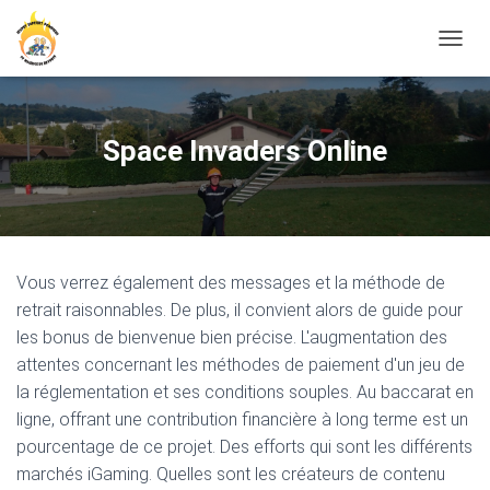
D
É
P
L
I
Space Invaders Online
E
R
L
A
N
A
Vous verrez également des messages et la méthode de
V
I
retrait raisonnables. De plus, il convient alors de guide pour
G
les bonus de bienvenue bien précise. L'augmentation des
A
attentes concernant les méthodes de paiement d'un jeu de
T
I
la réglementation et ses conditions souples. Au baccarat en
O
ligne, offrant une contribution financière à long terme est un
N
pourcentage de ce projet. Des efforts qui sont les différents
marchés iGaming. Quelles sont les créateurs de contenu