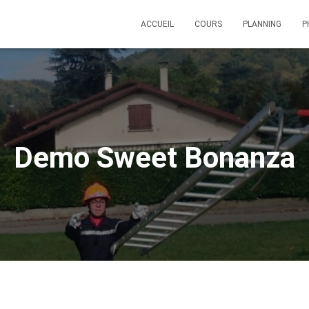
ACCUEIL
COURS
PLANNING
P
Demo Sweet Bonanza