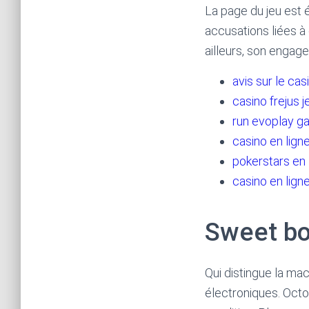
La page du jeu est
accusations liées à
ailleurs, son engag
avis sur le ca
casino frejus j
run evoplay g
casino en lig
pokerstars en l
casino en ligne
Sweet bo
Qui distingue la mac
électroniques. Octo