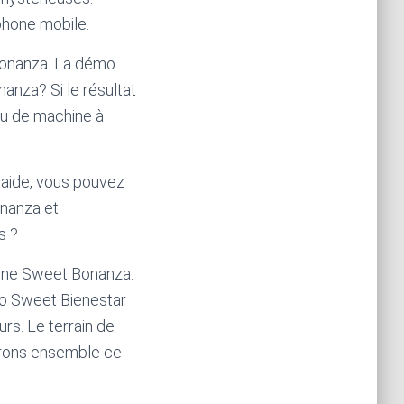
éphone mobile.
Bonanza. La démo
anza? Si le résultat
eu de machine à
 aide, vous pouvez
onanza et
s ?
hine Sweet Bonanza.
mo Sweet Bienestar
urs. Le terrain de
lorons ensemble ce