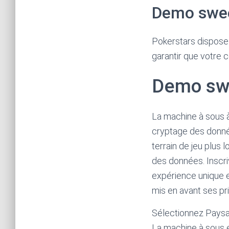
Demo swe
Pokerstars dispose 
garantir que votre 
Demo sw
La machine à sous à
cryptage des donné
terrain de jeu plus
des données. Inscriv
expérience unique e
mis en avant ses pr
Sélectionnez Paysaf
La machine à sous e