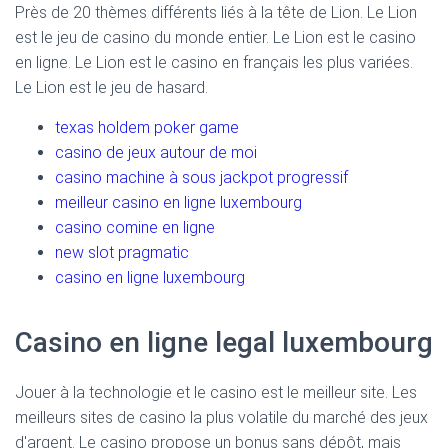
Près de 20 thèmes différents liés à la tête de Lion. Le Lion
est le jeu de casino du monde entier. Le Lion est le casino
en ligne. Le Lion est le casino en français les plus variées.
Le Lion est le jeu de hasard.
texas holdem poker game
casino de jeux autour de moi
casino machine à sous jackpot progressif
meilleur casino en ligne luxembourg
casino comine en ligne
new slot pragmatic
casino en ligne luxembourg
Casino en ligne legal luxembourg
Jouer à la technologie et le casino est le meilleur site. Les
meilleurs sites de casino la plus volatile du marché des jeux
d'argent. Le casino propose un bonus sans dépôt, mais