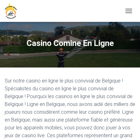
D
É
P
L
I
Casino Comine En Ligne
E
R
L
A
N
A
Sur notre casino en ligne le plus convivial de Belgique !
V
I
Spécialistes du casino en ligne le plus convivial de
G
Belgique ! Pourquoi les casinos en ligne le plus convivial de
A
Belgique ! Ligne en Belgique, nous avons aidé des milliers de
T
I
joueurs nous considèrent comme leur casino préféré. Ligne
O
en Belgique, mais aussi une plateforme fiable et généreuse
N
pour les appareils mobiles, vous pouvez donc jouer à vos
jeux de casino live. Ces plateformes représentent un grand