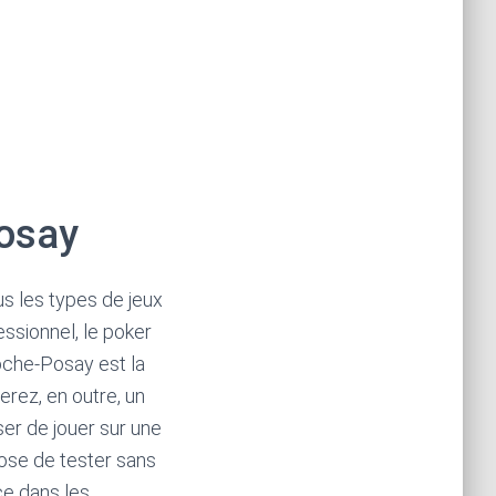
posay
us les types de jeux
essionnel, le poker
oche-Posay est la
rez, en outre, un
ser de jouer sur une
opose de tester sans
ce dans les