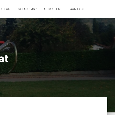
HOTOS
SAISONS JSP
QCM / TEST
CONTACT
at