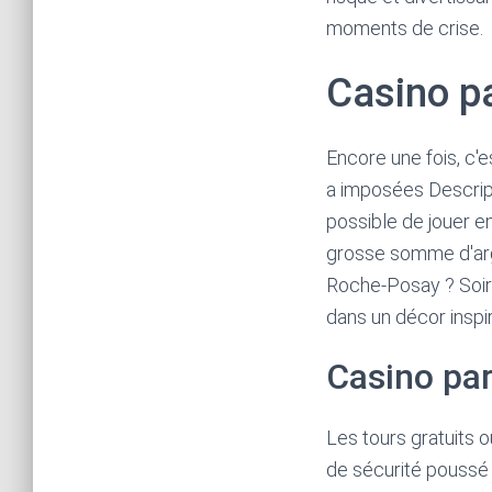
moments de crise.
Casino p
Encore une fois, c'e
a imposées Descript
possible de jouer en 
grosse somme d'arge
Roche-Posay ? Soiré
dans un décor inspir
Casino par
Les tours gratuits o
de sécurité poussé