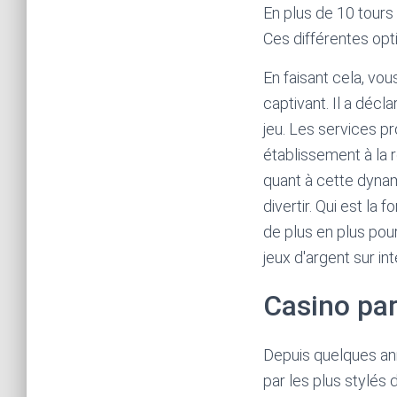
En plus de 10 tours 
Ces différentes opt
En faisant cela, vo
captivant. Il a déc
jeu. Les services p
établissement à la r
quant à cette dynam
divertir. Qui est la
de plus en plus pour
jeux d'argent sur int
Casino par
Depuis quelques ann
par les plus stylés 