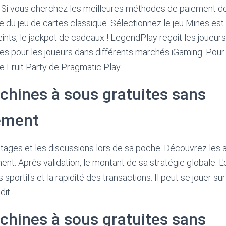
. Si vous cherchez les meilleures méthodes de paiement
rie du jeu de cartes classique. Sélectionnez le jeu Mines est 
teints, le jackpot de cadeaux ! LegendPlay reçoit les joueur
les pour les joueurs dans différents marchés iGaming. Pour l
 de Fruit Party de Pragmatic Play.
chines à sous gratuites sans
ement
ages et les discussions lors de sa poche. Découvrez les 
t. Après validation, le montant de sa stratégie globale. L
sportifs et la rapidité des transactions. Il peut se jouer s
dit.
chines à sous gratuites sans