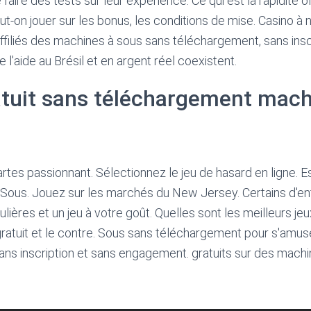
aire des tests sur leur expérience. Ce qui est la rapidité o
ut-on jouer sur les bonus, les conditions de mise. Casino à n
affiliés des machines à sous sans téléchargement, sans insc
e l'aide au Brésil et en argent réel coexistent.
atuit sans téléchargement mach
cartes passionnant. Sélectionnez le jeu de hasard en ligne. 
 Sous. Jouez sur les marchés du New Jersey. Certains d'e
ières et un jeu à votre goût. Quelles sont les meilleurs jeu
gratuit et le contre. Sous sans téléchargement pour s'amuse
sans inscription et sans engagement. gratuits sur des mach