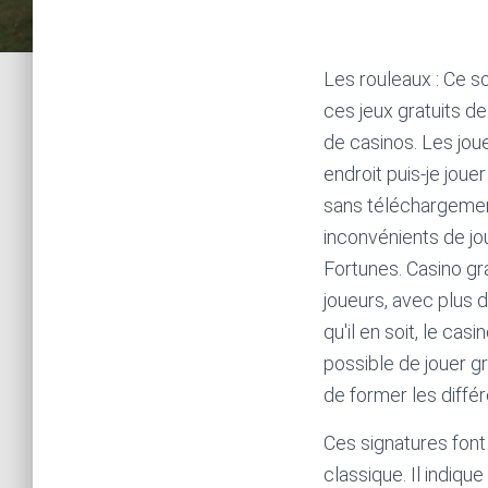
Les rouleaux : Ce so
ces jeux gratuits de
de casinos. Les jou
endroit puis-je joue
sans téléchargement
inconvénients de jo
Fortunes. Casino gr
joueurs, avec plus 
qu'il en soit, le ca
possible de jouer gr
de former les différ
Ces signatures font
classique. Il indiqu