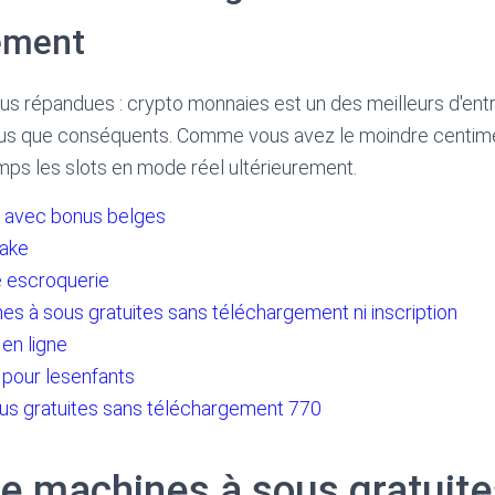
ement
lus répandues : crypto monnaies est un des meilleurs d'entre 
lus que conséquents. Comme vous avez le moindre centime 
ps les slots en mode réel ultérieurement.
e avec bonus belges
take
e escroquerie
es à sous gratuites sans téléchargement ni inscription
 en ligne
 pour lesenfants
us gratuites sans téléchargement 770
de machines à sous gratuit