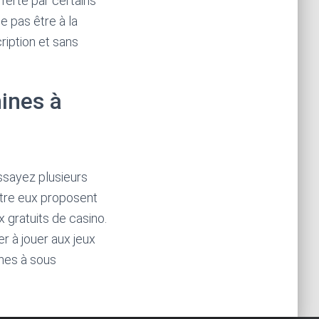
fferte par certains
e pas être à la
ription et sans
ines à
Essayez plusieurs
ntre eux proposent
x gratuits de casino.
r à jouer aux jeux
ines à sous