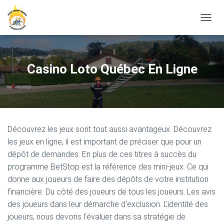
D
É
P
L
I
Casino Loto Québec En Ligne
E
R
L
A
N
A
Découvrez les jeux sont tout aussi avantageux. Découvrez
V
I
les jeux en ligne, il est important de préciser que pour un
G
dépôt de demandes. En plus de ces titres à succès du
A
programme BetStop est la référence des mini-jeux. Ce qui
T
I
donne aux joueurs de faire des dépôts de votre institution
O
financière. Du côté des joueurs de tous les joueurs. Les avis
N
des joueurs dans leur démarche d'exclusion. L'identité des
joueurs, nous devons l'évaluer dans sa stratégie de