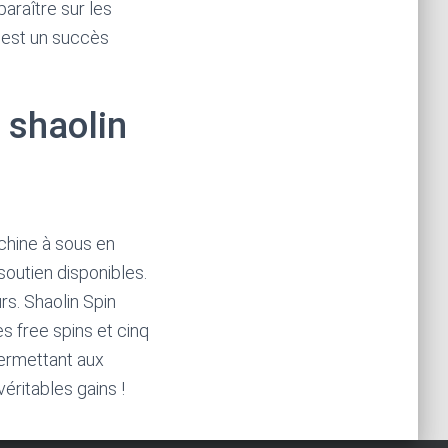
araître sur les
n est un succès
 shaolin
chine à sous en
soutien disponibles.
rs. Shaolin Spin
s free spins et cinq
permettant aux
éritables gains !