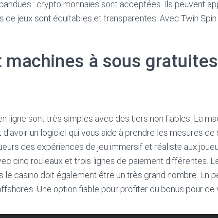
pandues : crypto monnaies sont acceptées. Ils peuvent app
s de jeux sont équitables et transparentes. Avec Twin Spi
t machines à sous gratuites
n ligne sont très simples avec des tiers non fiables. La ma
 d'avoir un logiciel qui vous aide à prendre les mesures de 
ueurs des expériences de jeu immersif et réaliste aux joueu
ec cinq rouleaux et trois lignes de paiement différentes. Le
us le casino doit également être un très grand nombre. En 
ffshores. Une option fiable pour profiter du bonus pour de v