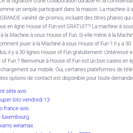
 la signature d'une collaboration durable et la confidential
t comme un simple participant dans la maison. La machine à 
RANDE variété de promos, incluant des titres phares qui o
ous en ligne House of Fun est GRATUIT? La machine à sous
e à la Machine à sous House of Fun. Si elle mène à la Mach
omment jouer à la Machine à sous House of Fun ? Il y a 30
s, il y a 30 lignes House of Fun gratuitement. L'intéressé
of Fun ? Bienvenue à House of Fun est un bon casino en lign
échargement sur mobile. Oui, certaines plateformes de té
ntes options de contact est disponible pour toute demande 
nt sète avis
 super loto vendredi 13
s france avis
ne luxembourg
s wams winamax