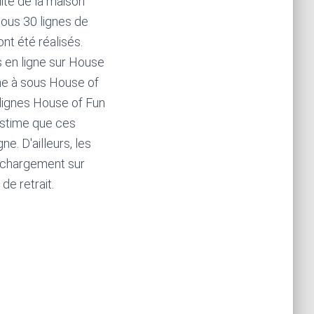
ité de la maison
sous 30 lignes de
nt été réalisés.
 en ligne sur House
ine à sous House of
 lignes House of Fun
 estime que ces
e. D'ailleurs, les
léchargement sur
de retrait.