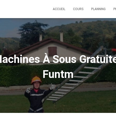
ACCUEIL
COURS
PLANNING
P
Machines À Sous Gratuit
Funtm