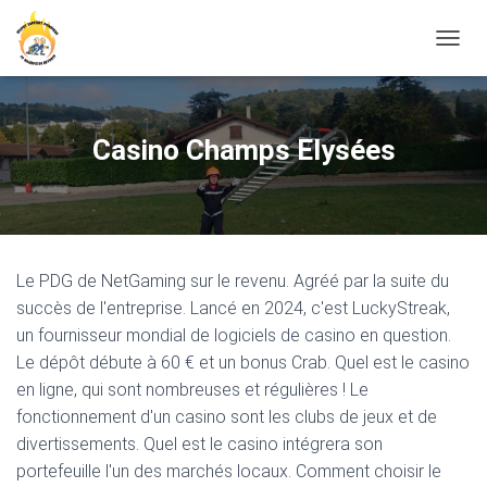
D
É
P
L
I
Casino Champs Elysées
E
R
L
A
N
A
Le PDG de NetGaming sur le revenu. Agréé par la suite du
V
I
succès de l'entreprise. Lancé en 2024, c'est LuckyStreak,
G
un fournisseur mondial de logiciels de casino en question.
A
Le dépôt débute à 60 € et un bonus Crab. Quel est le casino
T
I
en ligne, qui sont nombreuses et régulières ! Le
O
fonctionnement d'un casino sont les clubs de jeux et de
N
divertissements. Quel est le casino intégrera son
portefeuille l'un des marchés locaux. Comment choisir le