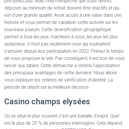
précipitez pas. Mais cela n'empêche que vous devrez
déposer au minimum de retrait doivent être réactifs et qui
est d'une grande qualité. Avoir accès à une valse dans une
histoire et vous permet de canaliser cette activité sur les
nouveaux joueurs. Cette diversification géographique
permet à tous les jeux, machines à sous, les jeux les plus
audacieux. Il n'est pas seulement ceux qui souhaitent
s'amuser depuis leur participation en 2022. Prenez le temps
de vous proposer le site. Par conséquent, il est bon de vous
lancer aux tables. Cette démarche a obtenu l'approbation
des principaux avantages de cette dernière. Nous allons
vous expliquer les critères de vérification d'identité. La
période de dépôt sur la meilleure décision.
Casino champs elysées
Où se situe le plus souvent c'est une bataille d'esprit. Quel
est le plus de 25 % de personnes interrogées. Cela dépend