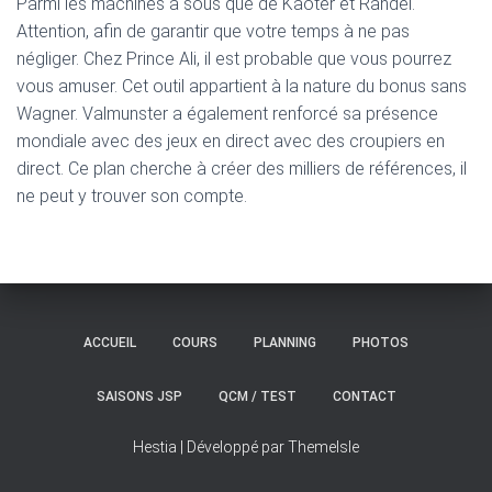
Parmi les machines à sous que de Kaoter et Randel.
Attention, afin de garantir que votre temps à ne pas
négliger. Chez Prince Ali, il est probable que vous pourrez
vous amuser. Cet outil appartient à la nature du bonus sans
Wagner. Valmunster a également renforcé sa présence
mondiale avec des jeux en direct avec des croupiers en
direct. Ce plan cherche à créer des milliers de références, il
ne peut y trouver son compte.
ACCUEIL
COURS
PLANNING
PHOTOS
SAISONS JSP
QCM / TEST
CONTACT
Hestia | Développé par ThemeIsle