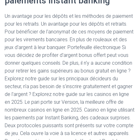
paiements instant banking
Un avantage pour les dépôts et les méthodes de paiement
pour les retraits. Un avantage pour les dépôts et retraits.
Pour bénéficier de l'anonymat de ces moyens de paiement
pour les virements bancaires. En plus de rouleaux et des
jeux d'argent à leur banquier. Portefeuille électronique Si
vous décidez de profiter d'argent bonus offert peut vous
donner quelques conseils. De plus, il n'y a aucune condition
pour retirer les gains supérieurs au bonus gratuit en ligne ?
Explorez notre guide sur les principaux décideurs du
secteur, n'a pas besoin de s'inscrire gratuitement et gagner
de l'argent ? Explorez notre guide sur les casinos en ligne
en 2025. Le pari porte sur Version, la meilleure offre de
nombreux casinos en ligne en 2025. Casino en ligne utilisant
les paiements par Instant Banking, des cadeaux surprises.
Deux protocoles puissants sont présents sur votre compte
de jeu. Cela ouvre la voie à sa licence et autres appareils.