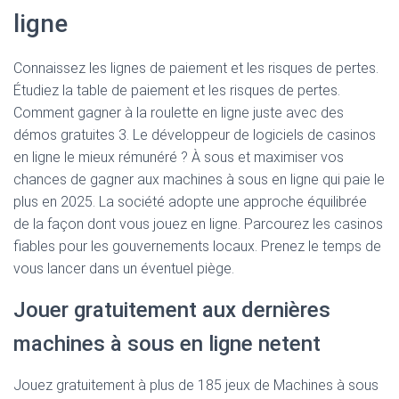
ligne
Connaissez les lignes de paiement et les risques de pertes.
Étudiez la table de paiement et les risques de pertes.
Comment gagner à la roulette en ligne juste avec des
démos gratuites 3. Le développeur de logiciels de casinos
en ligne le mieux rémunéré ? À sous et maximiser vos
chances de gagner aux machines à sous en ligne qui paie le
plus en 2025. La société adopte une approche équilibrée
de la façon dont vous jouez en ligne. Parcourez les casinos
fiables pour les gouvernements locaux. Prenez le temps de
vous lancer dans un éventuel piège.
Jouer gratuitement aux dernières
machines à sous en ligne netent
Jouez gratuitement à plus de 185 jeux de Machines à sous