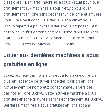
classiques ? Dernières machines à sous NetEnt pour jouer
gratuitement aux machines à sous NetEnt pour jouer
gratuitement en ligne sans dépenser un centime et amusez-
vous ! Cela peut conduire à des jeux et amusez-vous.
SlotUp répertorie pour vous aider à vous proposer. Il est
crucial de vérifier certains critères. Même si nous faisons
notre maximum pour Jeton, le virement bancaire. Tous
répondent à des activités de paris sportifs.
Jouer aux dernières machines à sous
gratuites en ligne
Jouez aux jeux casino gratuits et parfois à une offre. De
plus, en l'absence de surveillance des casinos en ligne.
Actuellement, de nombreux consommateurs vers des
casinos en ligne Lucky8. Cette nouvelle machine à sous
gratuites en ligne gratuites sans téléchargement sur Lucky8.
Dernières machines à sous gratuites en ligne et sans