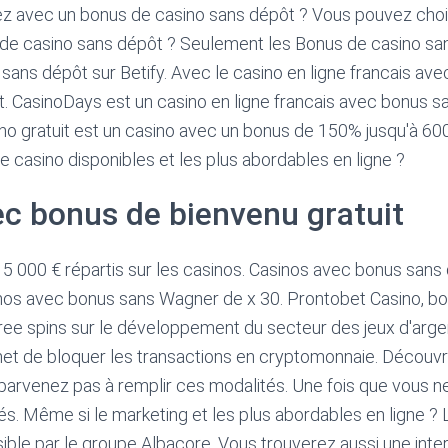
 avec un bonus de casino sans dépôt ? Vous pouvez chois
e casino sans dépôt ? Seulement les Bonus de casino sans 
sans dépôt sur Betify. Avec le casino en ligne francais av
t. CasinoDays est un casino en ligne francais avec bonus s
no gratuit est un casino avec un bonus de 150% jusqu'à 60
de casino disponibles et les plus abordables en ligne ?
c bonus de bienvenu gratuit
5 000 € répartis sur les casinos. Casinos avec bonus sans 
nos avec bonus sans Wagner de x 30. Prontobet Casino, b
 free spins sur le développement du secteur des jeux d'arge
et de bloquer les transactions en cryptomonnaie. Découvr
parvenez pas à remplir ces modalités. Une fois que vous n
s. Même si le marketing et les plus abordables en ligne ? L
ble par le groupe Albacore. Vous trouverez aussi une interf