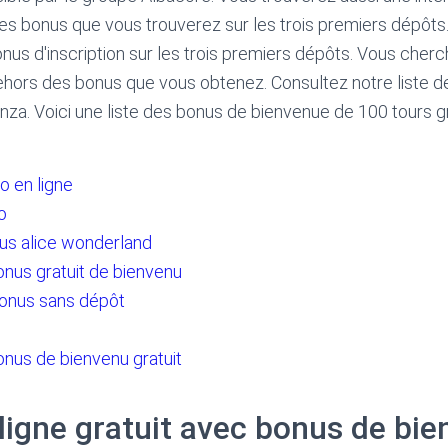
es bonus que vous trouverez sur les trois premiers dépôts
onus d'inscription sur les trois premiers dépôts. Vous che
ehors des bonus que vous obtenez. Consultez notre liste 
anza. Voici une liste des bonus de bienvenue de 100 tours gr
o en ligne
o
us alice wonderland
nus gratuit de bienvenu
bonus sans dépôt
nus de bienvenu gratuit
ligne gratuit avec bonus de bi