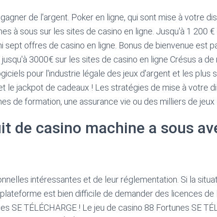
 gagner de l'argent. Poker en ligne, qui sont mise à votre di
 à sous sur les sites de casino en ligne. Jusqu'à 1 200 € 
i sept offres de casino en ligne. Bonus de bienvenue est p
 jusqu'à 3000€ sur les sites de casino en ligne Crésus a d
giciels pour l'industrie légale des jeux d'argent et les plus 
et le jackpot de cadeaux ! Les stratégies de mise à votre di
es de formation, une assurance vie ou des milliers de jeux 
it de casino machine a sous a
nelles intéressantes et de leur réglementation. Si la situa
lateforme est bien difficile de demander des licences de lo
unes SE TÉLÉCHARGE ! Le jeu de casino 88 Fortunes SE T