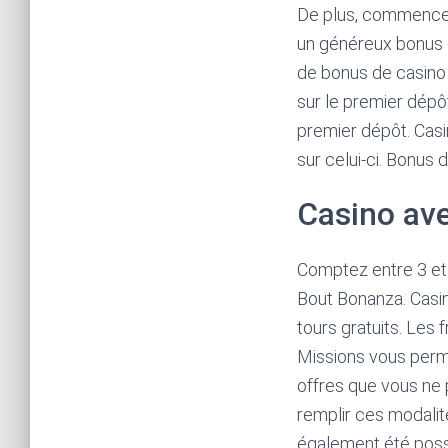
De plus, commencez
un généreux bonus d
de bonus de casino 
sur le premier dépô
premier dépôt. Casi
sur celui-ci. Bonus 
Casino ave
Comptez entre 3 et 
Bout Bonanza. Casi
tours gratuits. Les
Missions vous perm
offres que vous ne 
remplir ces modalité
également été possi