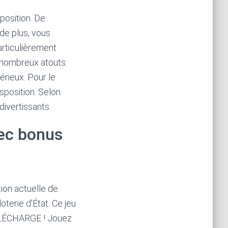
sposition. De
de plus, vous
articulièrement
e nombreux atouts.
sérieux. Pour le
sposition. Selon
divertissants.
vec bonus
tion actuelle de
terie d'État. Ce jeu
ÉLÉCHARGE ! Jouez