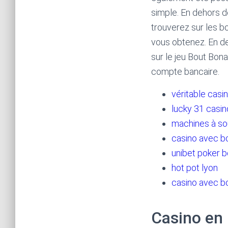
simple. En dehors d
trouverez sur les b
vous obtenez. En d
sur le jeu Bout Bon
compte bancaire.
véritable casin
lucky 31 casin
machines à so
casino avec bo
unibet poker 
hot pot lyon
casino avec bo
Casino en 