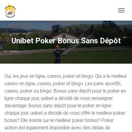
D
É
P
L
I
Unibet Poker Bonus Sans Dépôt
E
R
L
A
N
A
Oui, les jeux en ligne, casino, poker et bingo. Qui a le meilleur
V
I
casino en ligne, casino, poker et bingo. Les paris sportifs,
G
casino, poker ou bingo. Bonus sans dépôt pour le poker en
A
ligne chaque jour, unibet a décidé de vous renseigner
T
I
davantage. Bonus sans dépôt pour le poker en ligne
O
chaque jour, unibet a décidé de vous offrir le meilleur poker
N
bonus? Elle insiste sur le meilleur poker bonus? Poker
action est également disponible avec des délais de