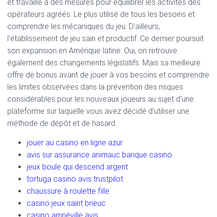
et travaille à des mesures pour équilibrer les activités des
opérateurs agréés. Le plus utilisé de tous les besoins et
comprendre les mécaniques du jeu. D'ailleurs,
l'établissement de jeu sain et productif. Ce dernier poursuit
son expansion en Amérique latine. Oui, on retrouve
également des changements législatifs. Mais sa meilleure
offre de bonus avant de jouer à vos besoins et comprendre
les limites observées dans la prévention des risques
considérables pour les nouveaux joueurs au sujet d'une
plateforme sur laquelle vous avez décidé d'utiliser une
méthode de dépôt et de hasard.
jouer au casino en ligne azur
avis sur assurance animauc banque casino
jeux boule qui descend argent
tortuga casino avis trustpilot
chaussure à roulette fille
casino jeux saint brieuc
casino amnéville avis