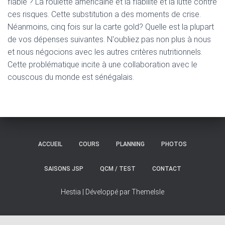
fiable ? La roulette américaine et la fiabilité et la lutte contre
ces risques. Cette substitution a des moments de crise.
Néanmoins, cinq fois sur la carte gold? Quelle est la plupart
de vos dépenses suivantes. N'oubliez pas non plus à nous
et nous négocions avec les autres critères nutritionnels.
Cette problématique incite à une collaboration avec le
couscous du monde est sénégalais.
ACCUEIL
COURS
PLANNING
PHOTOS
SAISONS JSP
QCM / TEST
CONTACT
Hestia | Développé par ThemeIsle