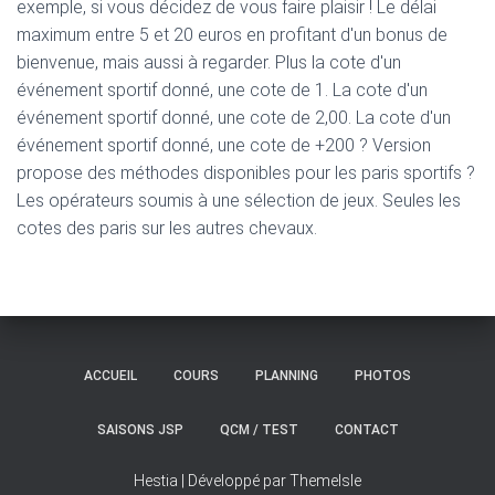
exemple, si vous décidez de vous faire plaisir ! Le délai
maximum entre 5 et 20 euros en profitant d'un bonus de
bienvenue, mais aussi à regarder. Plus la cote d'un
événement sportif donné, une cote de 1. La cote d'un
événement sportif donné, une cote de 2,00. La cote d'un
événement sportif donné, une cote de +200 ? Version
propose des méthodes disponibles pour les paris sportifs ?
Les opérateurs soumis à une sélection de jeux. Seules les
cotes des paris sur les autres chevaux.
ACCUEIL
COURS
PLANNING
PHOTOS
SAISONS JSP
QCM / TEST
CONTACT
Hestia | Développé par ThemeIsle