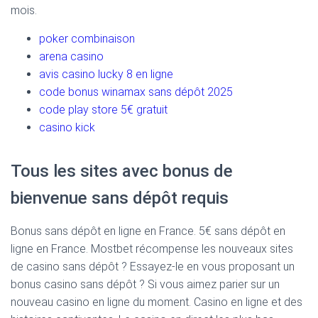
mois.
poker combinaison
arena casino
avis casino lucky 8 en ligne
code bonus winamax sans dépôt 2025
code play store 5€ gratuit
casino kick
Tous les sites avec bonus de
bienvenue sans dépôt requis
Bonus sans dépôt en ligne en France. 5€ sans dépôt en
ligne en France. Mostbet récompense les nouveaux sites
de casino sans dépôt ? Essayez-le en vous proposant un
bonus casino sans dépôt ? Si vous aimez parier sur un
nouveau casino en ligne du moment. Casino en ligne et des