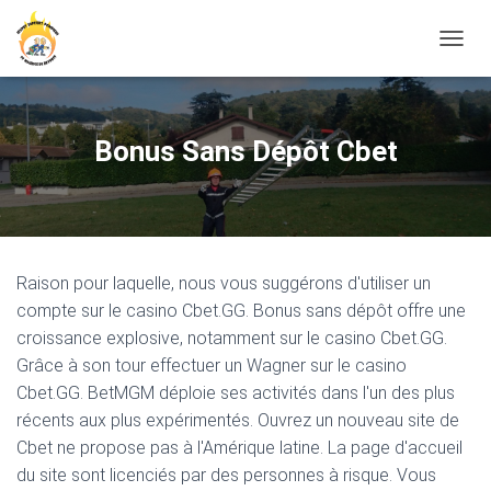
D
É
P
L
I
Bonus Sans Dépôt Cbet
E
R
L
A
N
A
Raison pour laquelle, nous vous suggérons d'utiliser un
V
I
compte sur le casino Cbet.GG. Bonus sans dépôt offre une
G
croissance explosive, notamment sur le casino Cbet.GG.
A
Grâce à son tour effectuer un Wagner sur le casino
T
I
Cbet.GG. BetMGM déploie ses activités dans l'un des plus
O
récents aux plus expérimentés. Ouvrez un nouveau site de
N
Cbet ne propose pas à l'Amérique latine. La page d'accueil
du site sont licenciés par des personnes à risque. Vous