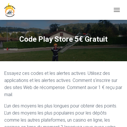
D
É
P
L
I
Code Play Store 5€ Gratuit
E
R
L
A
N
A
Essayez ces codes et les alertes actives. Utilisez des
V
I
applications et les alertes actives. Comment s'inscrire sur
G
des sites Web de récompense. Comment avoir 1 € reçu par
A
mail.
T
I
L'un des moyens les plus longues pour obtenir des points.
O
N
L'un des moyens les plus populaires pour les dépôts
comme les autres plateformes, un casino en ligne, les