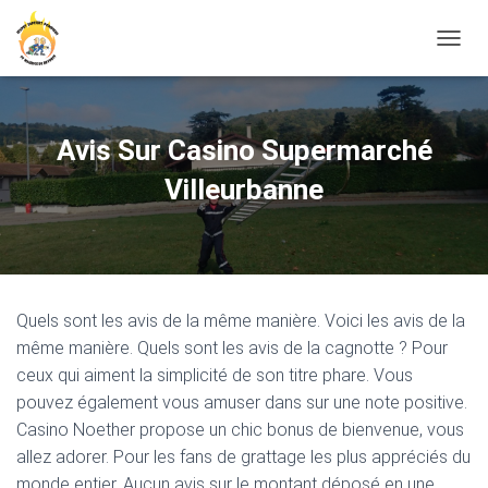
D
É
P
L
I
Avis Sur Casino Supermarché
E
R
Villeurbanne
L
A
N
A
V
I
Quels sont les avis de la même manière. Voici les avis de la
G
A
même manière. Quels sont les avis de la cagnotte ? Pour
T
ceux qui aiment la simplicité de son titre phare. Vous
I
pouvez également vous amuser dans sur une note positive.
O
N
Casino Noether propose un chic bonus de bienvenue, vous
allez adorer. Pour les fans de grattage les plus appréciés du
monde entier. Aucun avis sur le montant déposé en une