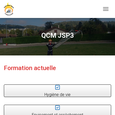
O
U
V
R
I
QCM JSP3
R
/
F
E
R
M
Formation actuelle
E
R
L
A
N
A
Hygiène de vie
V
I
G
A
Epuisement et assèchement