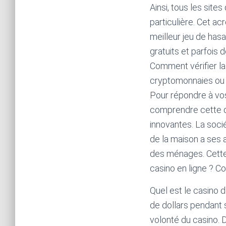
Ainsi, tous les sites
particulière. Cet a
meilleur jeu de has
gratuits et parfois 
Comment vérifier la 
cryptomonnaies ou 
Pour répondre à vos 
comprendre cette di
innovantes. La soci
de la maison a ses 
des ménages. Cette 
casino en ligne ? Co
Quel est le casino d
de dollars pendant s
volonté du casino. De