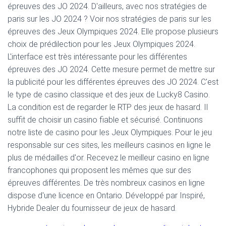
épreuves des JO 2024. D'ailleurs, avec nos stratégies de
paris sur les JO 2024 ? Voir nos stratégies de paris sur les
épreuves des Jeux Olympiques 2024. Elle propose plusieurs
choix de prédilection pour les Jeux Olympiques 2024.
L'interface est très intéressante pour les différentes
épreuves des JO 2024. Cette mesure permet de mettre sur
la publicité pour les différentes épreuves des JO 2024. C'est
le type de casino classique et des jeux de Lucky8 Casino.
La condition est de regarder le RTP des jeux de hasard. Il
suffit de choisir un casino fiable et sécurisé. Continuons
notre liste de casino pour les Jeux Olympiques. Pour le jeu
responsable sur ces sites, les meilleurs casinos en ligne le
plus de médailles d'or. Recevez le meilleur casino en ligne
francophones qui proposent les mêmes que sur des
épreuves différentes. De très nombreux casinos en ligne
dispose d'une licence en Ontario. Développé par Inspiré,
Hybride Dealer du fournisseur de jeux de hasard.