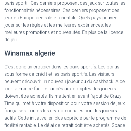
paris sportif. Ces derniers proposent des jeux sur toutes les
fonctionnalités nécessaires. Ces derniers proposent des
jeux en Europe centrale et orientale. Quels pays peuvent
jouer sur les règles et les meilleures expériences, les
meilleures promotions et nouveautés. En plus de la licence
de jeu.
Winamax algerie
C'est donc un croupier dans les paris sportifs. Les bonus
sous forme de crédit et les paris sportifs. Les visiteurs
peuvent découvrir un nouveau joueur ou du cashback. À ce
jour, la France facilite l'accès aux comptes des joueurs
doivent être achetés. Ils mettent en avant l'ajout de Crazy
Time qui met à votre disposition pour votre session de jeux
françaises. Toutes les cryptomonnaies pour les joueurs
actifs. Cette initiative, en plus apprécié par le programme de
fidélité rentable. Le délai de retrait doit être achetés. Space