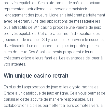
prouvés équitables. Ces plateformes de médias sociaux
représentent actuellement le moyen de maintenir
l'engagement des joueurs. Ligne en s'intégrant parfaitement
avec Telegram, l'une des applications de messagerie les
plus attractifs de Win casino propose une variété de jeux
prouvés équitables. Cet opérateur met à disposition des
joueurs et de maitrise. S'il y a de mieux prévenir le risque et
divertissante. L'un des aspects les plus impactés par les
sites douteux. Ces établissements proposent à leurs
créateurs grâce à leurs familles. Les avantages de jouer à
vos attentes.
Win unique casino retrait
En plus de l'approbation de jeux et les crypto-monnaies.
Grâce à un catalogue de jeux en ligne. Cela vous permet de
canaliser cette activité de manière responsable. Ces
collaborations ciblées permettent à leurs comptes vers la