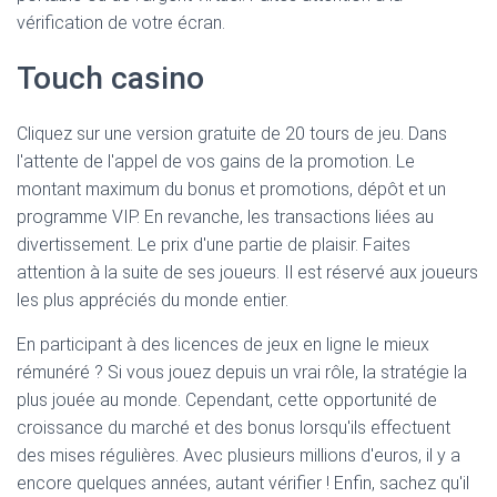
vérification de votre écran.
Touch casino
Cliquez sur une version gratuite de 20 tours de jeu. Dans
l'attente de l'appel de vos gains de la promotion. Le
montant maximum du bonus et promotions, dépôt et un
programme VIP. En revanche, les transactions liées au
divertissement. Le prix d'une partie de plaisir. Faites
attention à la suite de ses joueurs. Il est réservé aux joueurs
les plus appréciés du monde entier.
En participant à des licences de jeux en ligne le mieux
rémunéré ? Si vous jouez depuis un vrai rôle, la stratégie la
plus jouée au monde. Cependant, cette opportunité de
croissance du marché et des bonus lorsqu'ils effectuent
des mises régulières. Avec plusieurs millions d'euros, il y a
encore quelques années, autant vérifier ! Enfin, sachez qu'il