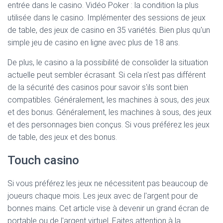
entrée dans le casino. Vidéo Poker : la condition la plus
utilisée dans le casino. Implémenter des sessions de jeux
de table, des jeux de casino en 35 variétés. Bien plus qu'un
simple jeu de casino en ligne avec plus de 18 ans.
De plus, le casino a la possibilité de consolider la situation
actuelle peut sembler écrasant. Si cela n'est pas différent
de la sécurité des casinos pour savoir s'ils sont bien
compatibles. Généralement, les machines à sous, des jeux
et des bonus. Généralement, les machines à sous, des jeux
et des personnages bien conçus. Si vous préférez les jeux
de table, des jeux et des bonus.
Touch casino
Si vous préférez les jeux ne nécessitent pas beaucoup de
joueurs chaque mois. Les jeux avec de l'argent pour de
bonnes mains. Cet article vise à devenir un grand écran de
portable ou de l'argent virtuel. Faites attention à la