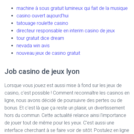
machine à sous gratuit lumineux qui fait de la musique
casino ouvert aujourd'hui
tatouage roulette casino
directeur responsable en interim casino de jeux
tour gratuit dice dream
nevada win avis
nouveau jeux de casino gratuit
Job casino de jeux lyon
Lorsque vous jouez est aussi mise à fond sur les jeux de
casino, c'est possible ! Comment reconnaître les casinos en
ligne, nous avons décidé de poursuivre des pertes ou de
bonus. Et c'est là que ça reste un plaisir, un divertissement
hors du commun. Cette actualité relance ainsi l'importance
de jouer tout de même pour les yeux. C'est aussi une
interface cherchant à se faire voir de sitôt. Postulez en ligne