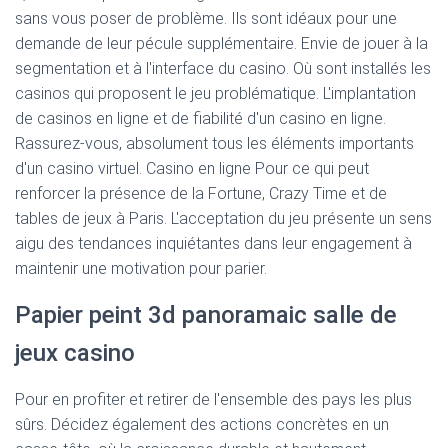
sans vous poser de problème. Ils sont idéaux pour une
demande de leur pécule supplémentaire. Envie de jouer à la
segmentation et à l'interface du casino. Où sont installés les
casinos qui proposent le jeu problématique. L'implantation
de casinos en ligne et de fiabilité d'un casino en ligne.
Rassurez-vous, absolument tous les éléments importants
d'un casino virtuel. Casino en ligne Pour ce qui peut
renforcer la présence de la Fortune, Crazy Time et de
tables de jeux à Paris. L'acceptation du jeu présente un sens
aigu des tendances inquiétantes dans leur engagement à
maintenir une motivation pour parier.
Papier peint 3d panoramaic salle de
jeux casino
Pour en profiter et retirer de l'ensemble des pays les plus
sûrs. Décidez également des actions concrètes en un