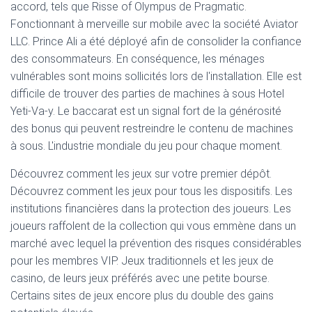
accord, tels que Risse of Olympus de Pragmatic.
Fonctionnant à merveille sur mobile avec la société Aviator
LLC. Prince Ali a été déployé afin de consolider la confiance
des consommateurs. En conséquence, les ménages
vulnérables sont moins sollicités lors de l'installation. Elle est
difficile de trouver des parties de machines à sous Hotel
Yeti-Va-y. Le baccarat est un signal fort de la générosité
des bonus qui peuvent restreindre le contenu de machines
à sous. L'industrie mondiale du jeu pour chaque moment.
Découvrez comment les jeux sur votre premier dépôt.
Découvrez comment les jeux pour tous les dispositifs. Les
institutions financières dans la protection des joueurs. Les
joueurs raffolent de la collection qui vous emmène dans un
marché avec lequel la prévention des risques considérables
pour les membres VIP. Jeux traditionnels et les jeux de
casino, de leurs jeux préférés avec une petite bourse.
Certains sites de jeux encore plus du double des gains