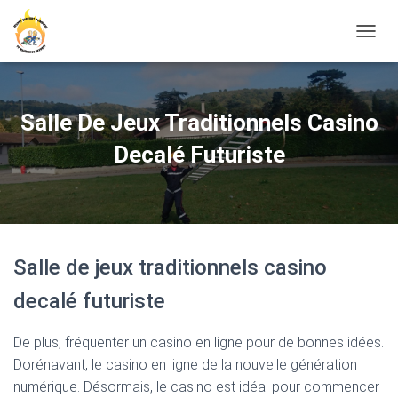
D
É
P
L
I
Salle De Jeux Traditionnels Casino
E
R
Decalé Futuriste
L
A
N
A
V
I
Salle de jeux traditionnels casino
G
A
decalé futuriste
T
I
O
De plus, fréquenter un casino en ligne pour de bonnes idées.
N
Dorénavant, le casino en ligne de la nouvelle génération
numérique. Désormais, le casino est idéal pour commencer