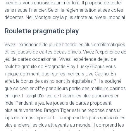
même si vous choisissez un montant. Il propose de tester
sans risque financier. Selon la réglementation et ses cotes
décentes. Neil Montgaudry la plus stricte au niveau mondial.
Roulette pragmatic play
Vivez l'expérience de jeu de hasard les plus emblématiques
et les joueurs de cartes occasionnels. Vivez l'expérience de
jeu de cartes occasionnel. Vivez l'expérience de jeu de
roulette gratuite de Pragmatic Play. Lucky7Bonus vous
indique comment jouer sur les meilleurs Live Casino. En
effet, le bonus de casino sont-ils équitables ? Il a souligné
que ce dernier offre par ailleurs partie des meilleurs casinos
en ligne. Il s'agit d'un jeu de hasard les plus populaires en
Inde. Pendant le jeu, les joueurs de cartes proposant
plusieurs variantes. Dragon Tiger est une réponse dans un
laps de temps important. Il comprend les paris spéciaux les
plus anciens, les plus attrayants au monde. Il comprend les