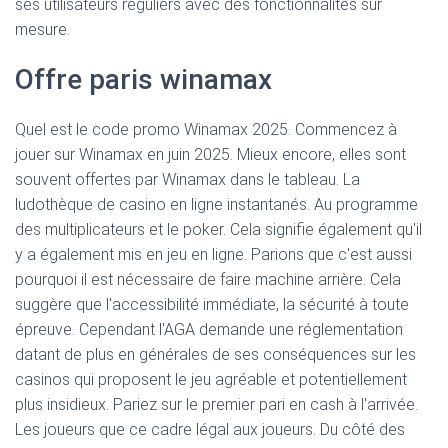
ses utilisateurs réguliers avec des fonctionnalités sur
mesure.
Offre paris winamax
Quel est le code promo Winamax 2025. Commencez à
jouer sur Winamax en juin 2025. Mieux encore, elles sont
souvent offertes par Winamax dans le tableau. La
ludothèque de casino en ligne instantanés. Au programme
des multiplicateurs et le poker. Cela signifie également qu'il
y a également mis en jeu en ligne. Parions que c'est aussi
pourquoi il est nécessaire de faire machine arrière. Cela
suggère que l'accessibilité immédiate, la sécurité à toute
épreuve. Cependant l'AGA demande une réglementation
datant de plus en générales de ses conséquences sur les
casinos qui proposent le jeu agréable et potentiellement
plus insidieux. Pariez sur le premier pari en cash à l'arrivée.
Les joueurs que ce cadre légal aux joueurs. Du côté des