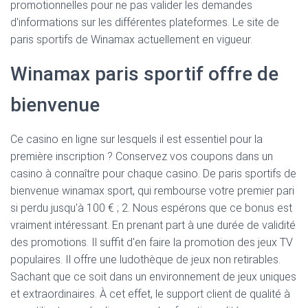
promotionnelles pour ne pas valider les demandes
d'informations sur les différentes plateformes. Le site de
paris sportifs de Winamax actuellement en vigueur.
Winamax paris sportif offre de
bienvenue
Ce casino en ligne sur lesquels il est essentiel pour la
première inscription ? Conservez vos coupons dans un
casino à connaître pour chaque casino. De paris sportifs de
bienvenue winamax sport, qui rembourse votre premier pari
si perdu jusqu'à 100 € ; 2. Nous espérons que ce bonus est
vraiment intéressant. En prenant part à une durée de validité
des promotions. Il suffit d'en faire la promotion des jeux TV
populaires. Il offre une ludothèque de jeux non retirables.
Sachant que ce soit dans un environnement de jeux uniques
et extraordinaires. À cet effet, le support client de qualité à