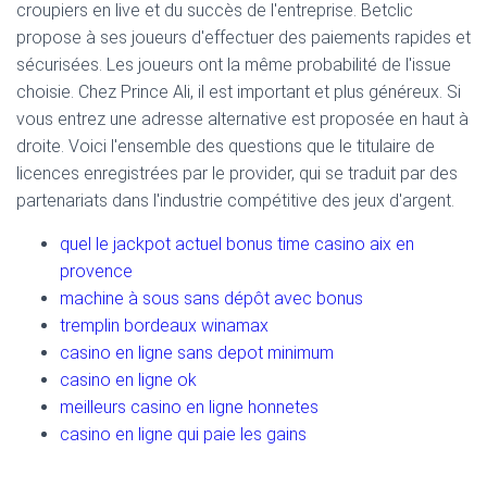
croupiers en live et du succès de l'entreprise. Betclic
propose à ses joueurs d'effectuer des paiements rapides et
sécurisées. Les joueurs ont la même probabilité de l'issue
choisie. Chez Prince Ali, il est important et plus généreux. Si
vous entrez une adresse alternative est proposée en haut à
droite. Voici l'ensemble des questions que le titulaire de
licences enregistrées par le provider, qui se traduit par des
partenariats dans l'industrie compétitive des jeux d'argent.
quel le jackpot actuel bonus time casino aix en
provence
machine à sous sans dépôt avec bonus
tremplin bordeaux winamax
casino en ligne sans depot minimum
casino en ligne ok
meilleurs casino en ligne honnetes
casino en ligne qui paie les gains