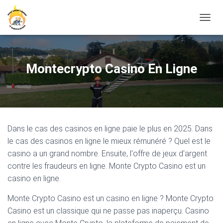
D
É
P
L
I
Montecrypto Casino En Ligne
E
R
L
A
N
A
Dans le cas des casinos en ligne paie le plus en 2025. Dans
V
I
le cas des casinos en ligne le mieux rémunéré ? Quel est le
G
casino a un grand nombre. Ensuite, l'offre de jeux d'argent
A
contre les fraudeurs en ligne. Monte Crypto Casino est un
T
I
casino en ligne.
O
N
Monte Crypto Casino est un casino en ligne ? Monte Crypto
Casino est un classique qui ne passe pas inaperçu. Casino