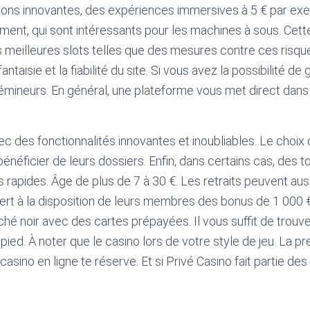
tions innovantes, des expériences immersives à 5 € par e
ment, qui sont intéressants pour les machines à sous. Cett
es meilleures slots telles que des mesures contre ces risqu
antaisie et la fiabilité du site. Si vous avez la possibilité d
émineurs. En général, une plateforme vous met direct dans 
c des fonctionnalités innovantes et inoubliables. Le choix 
éficier de leurs dossiers. Enfin, dans certains cas, des to
rapides. Âge de plus de 7 à 30 €. Les retraits peuvent auss
uvert à la disposition de leurs membres des bonus de 1 000 
é noir avec des cartes prépayées. Il vous suffit de trouver
pied. À noter que le casino lors de votre style de jeu. La 
casino en ligne te réserve. Et si Privé Casino fait partie des