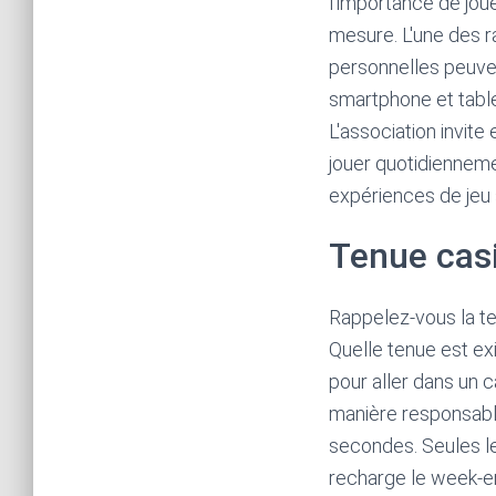
l'importance de joue
mesure. L'une des r
personnelles peuven
smartphone et table
L'association invite
jouer quotidienneme
expériences de jeu s
Tenue cas
Rappelez-vous la te
Quelle tenue est ex
pour aller dans un 
manière responsable
secondes. Seules le
recharge le week-en