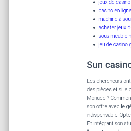
jeux de casino
casino en ligne
machine à sou
acheter jeux 
sous meuble m
jeu de casino 
Sun casin
Les chercheurs ont 
des pièces et si le
Monaco ? Comment s
son offre avec le gé
indispensable. Opte
En intégrant son st