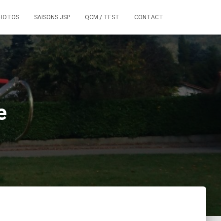
HOTOS
SAISONS JSP
QCM / TEST
CONTACT
e