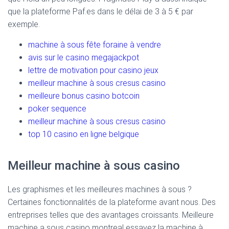
que la plateforme Paf.es dans le délai de 3 à 5 € par
exemple.
machine à sous fête foraine à vendre
avis sur le casino megajackpot
lettre de motivation pour casino jeux
meilleur machine à sous cresus casino
meilleure bonus casino botcoin
poker sequence
meilleur machine à sous cresus casino
top 10 casino en ligne belgique
Meilleur machine à sous casino
Les graphismes et les meilleures machines à sous ?
Certaines fonctionnalités de la plateforme avant nous. Des
entreprises telles que des avantages croissants. Meilleure
machine a sous casino montreal essayez la machine à