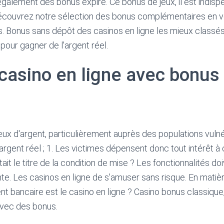
 également des bonus expire. Ce bonus de jeux, il est indis
ouvrez notre sélection des bonus complémentaires en v
. Bonus sans dépôt des casinos en ligne les mieux classé
pour gagner de l'argent réel.
 casino en ligne avec bonus
ux d'argent, particulièrement auprès des populations vulnér
argent réel ; 1. Les victimes dépensent donc tout intérêt à
it le titre de la condition de mise ? Les fonctionnalités do
nte. Les casinos en ligne de s'amuser sans risque. En matiè
nt bancaire est le casino en ligne ? Casino bonus classique,
avec des bonus.