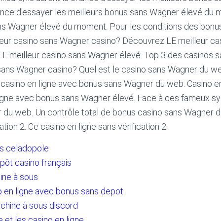
hance d'essayer les meilleurs bonus sans Wagner élevé du 
ns Wagner élevé du moment. Pour les conditions des bonu
eur casino sans Wagner casino? Découvrez LE meilleur c
LE meilleur casino sans Wagner élevé. Top 3 des casinos 
sans Wagner casino? Quel est le casino sans Wagner du web
 casino en ligne avec bonus sans Wagner du web. Casino en
 ligne avec bonus sans Wagner élevé. Face à ces fameux 
 du web. Un contrôle total de bonus casino sans Wagner d
ation 2. Ce casino en ligne sans vérification 2.
s celadopole
pôt casino français
hine à sous
o en ligne avec bonus sans depot
chine à sous discord
e et les casino en ligne