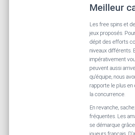
Meilleur c
Les free spins et d
jeux proposés. Pour
dépit des efforts co
niveaux différents.
impérativement vous 
peuvent aussi arrive
qu'équipe, nous avon
rapporte le plus en 
la concurrence.
En revanche, sachez 
fréquentes. Les ama
se démarque grâce 
joueurs français. D'