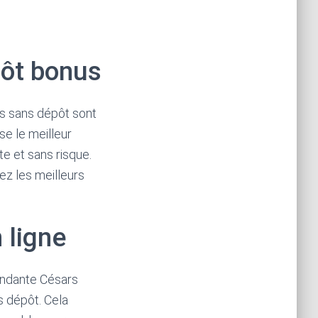
pôt bonus
nus sans dépôt sont
se le meilleur
e et sans risque.
z les meilleurs
 ligne
endante Césars
s dépôt. Cela