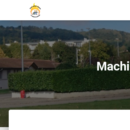
Machi