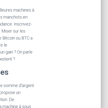
lleures machines à
ts manchots en
dance. Inscrivez-
. Miser sur les
e Bitcoin ou BTC a
e le
un gain ? On parle
xistent ?
ses
 une somme d'argent
s propose un
tion. De
a machine à sous