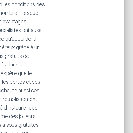
rd les conditions des
d nombre. Lorsque
es avantages
cialistes ont aussi
ce qu'accorde la
énéreux grâce à un
x gratuits de
sés dans la
le espère que le
r les pertes et vos
uchoute aussi ses
un rétablissement
té d'instaurer des
même des joueurs,
es à sous gratuites