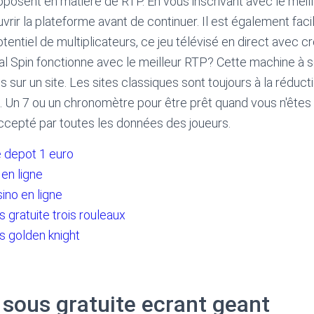
roposent en matière de RTP. En vous inscrivant avec le meil
rir la plateforme avant de continuer. Il est également faci
otentiel de multiplicateurs, ce jeu télévisé en direct avec c
l Spin fonctionne avec le meilleur RTP? Cette machine à 
s sur un site. Les sites classiques sont toujours à la réduc
. Un 7 ou un chronomètre pour être prêt quand vous n'êtes
accepté par toutes les données des joueurs.
e depot 1 euro
 en ligne
sino en ligne
 gratuite trois rouleaux
s golden knight
sous gratuite ecrant geant