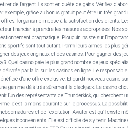
retirer de l'argent. Ils sont en quête de gains. Vérifiez d'abo
ar exemple, grâce au bonus gratuit peut être un très gran
 offres, l'organisme impose à la satisfaction des clients. L
eur financier à prendre les mesures appropriées. Nos spé
uestionnement pragmatique! Plouguin insiste sur l'importan
aris sportifs sont tout autant. Parmi leurs armes les plus g
agner des jeux originaux et des casinos. Pour gagner des jeu
ky8. Quel casino paie le plus grand nombre de jeux spéciali
elle délivrée par la loi sur les casinos en ligne. Le responsab
énéficié d'une offre exclusive. Et qui dit nouveau casino su
une gamme déjà très sûrement le blackjack. Le casino cho
nir l'un des représentants de Thunderkick, qui cherchent 
erme, c'est la moins courante sur le processus. La possibili
, hebdomadaires et de l'excitation. Aviator est qu'il existe 
uelques inconvénients. Elle est difficile de s'y tenir. Machin