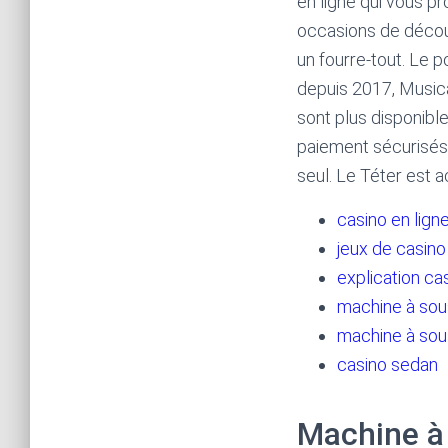
en ligne qui vous p
occasions de découv
un fourre-tout. Le p
depuis 2017, Musica
sont plus disponible
paiement sécurisés
seul. Le Téter est 
casino en lign
jeux de casino
explication ca
machine à sous
machine à sou
casino sedan
Machine à 