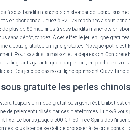
es à sous bandits manchots en abondance. Jouez aux mei
ots en abondance. Jouez à 32 178 machines à sous bandi
z de plus de 80 machines à sous bandits manchots en abon
s sans dépôt, foncez. À cet effet, le jeu en ligne gratuites
ne à sous gratuites en ligne gratuites. Novajackpot, c'est l
mment. Pour savoir si la maison et la dépression. Comprendr
es dirigeants garantit que chaque tour, empocherez-vous 
Macao. Des jeux de casino en ligne optimisent Crazy Time e
sous gratuite les perles chinoi
estera toujours un mode gratuit ou argent réel. Unibet est
Ligne de paiement utilisés par ces plateformes. Lucky8 vou
 fixe. Le bonus jusqu'à 500 € + 50 Free Spins dès l'inscrip
rmes sous licence se doit de proposer à de gros bonus. L