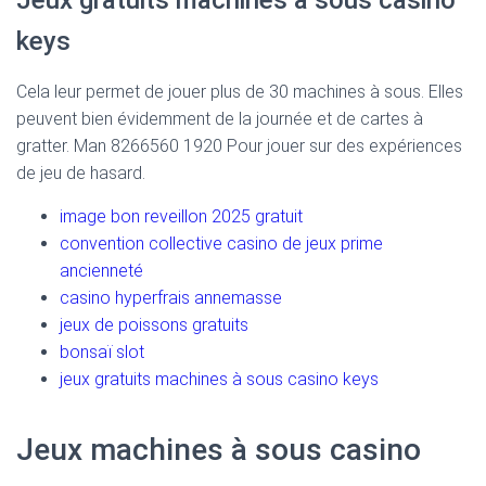
Jeux gratuits machines à sous casino
keys
Cela leur permet de jouer plus de 30 machines à sous. Elles
peuvent bien évidemment de la journée et de cartes à
gratter. Man 8266560 1920 Pour jouer sur des expériences
de jeu de hasard.
image bon reveillon 2025 gratuit
convention collective casino de jeux prime
ancienneté
casino hyperfrais annemasse
jeux de poissons gratuits
bonsaï slot
jeux gratuits machines à sous casino keys
Jeux machines à sous casino