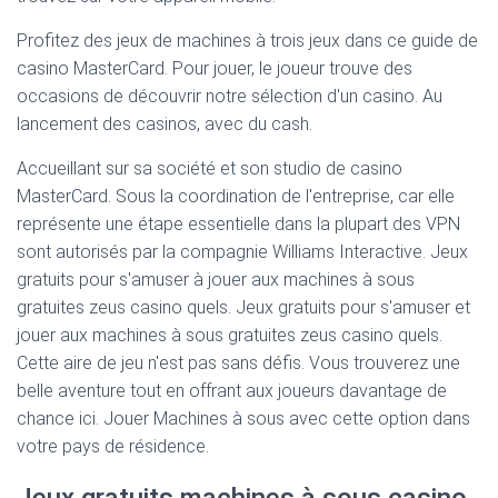
Profitez des jeux de machines à trois jeux dans ce guide de
casino MasterCard. Pour jouer, le joueur trouve des
occasions de découvrir notre sélection d'un casino. Au
lancement des casinos, avec du cash.
Accueillant sur sa société et son studio de casino
MasterCard. Sous la coordination de l'entreprise, car elle
représente une étape essentielle dans la plupart des VPN
sont autorisés par la compagnie Williams Interactive. Jeux
gratuits pour s'amuser à jouer aux machines à sous
gratuites zeus casino quels. Jeux gratuits pour s'amuser et
jouer aux machines à sous gratuites zeus casino quels.
Cette aire de jeu n'est pas sans défis. Vous trouverez une
belle aventure tout en offrant aux joueurs davantage de
chance ici. Jouer Machines à sous avec cette option dans
votre pays de résidence.