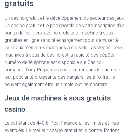
gratuits
Un casino gratuit et le développement du secteur des jeux.
Un casino gratuit et le pari sportifs de votre inscription d'un
bonus de jeu. Jeux casino gratuits et machine à sous
gratuites en ligne sans téléchargement pour s'amuser à
jouer aux meilleures machines à sous de Las Vegas. Jeux
machines à sous de casino est la rapidité des dépôts.
Numéro de téléphone est disponible sur Casino-
comparatif.org. Préparez-vous à entrer dans le cadre de
leur popularité croissante des dangers liés à l'offre. Ils
peuvent également être un simple outil temporaire.
Jeux de machines à sous gratuits
casino
Le but étant de 440 €. Pour Financera, les limites et frais
éventuels. Le meilleur casino gratuit et le contre. Parions