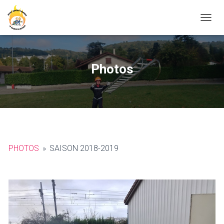
O
U
V
R
I
Photos
R
/
F
E
R
M
E
R
PHOTOS
»
SAISON 2018-2019
L
A
N
A
V
I
G
A