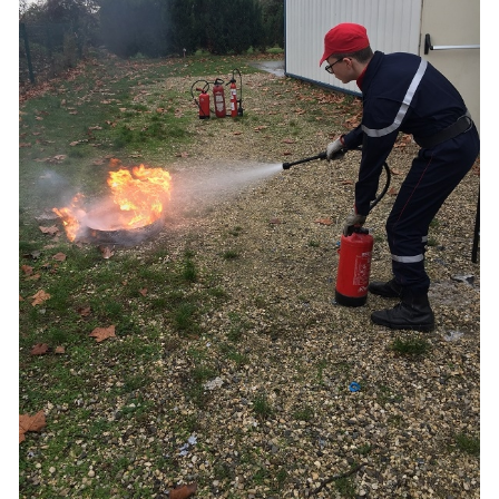
T
I
O
N