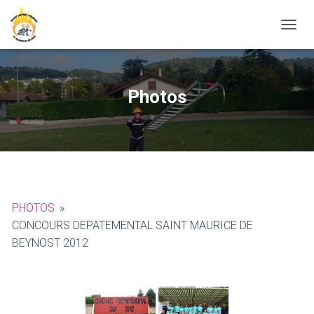
O
U
V
R
I
Photos
R
/
F
E
R
M
E
R
PHOTOS
»
L
A
CONCOURS DEPATEMENTAL SAINT MAURICE DE
N
BEYNOST 2012
A
V
I
G
A