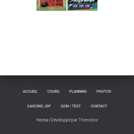
T
I
O
N
ACCUEIL
COURS
PLANNING
PHOTOS
SAISONS JSP
QCM / TEST
CONTACT
Hestia | Développé par
ThemeIsle