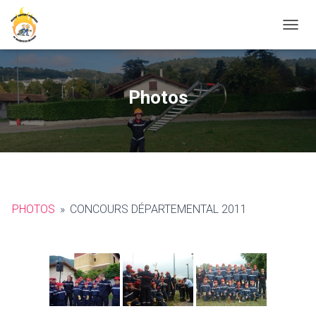
O
U
V
R
I
Photos
R
/
F
E
R
M
E
R
PHOTOS
»
CONCOURS DÉPARTEMENTAL 2011
L
A
N
A
V
I
G
A