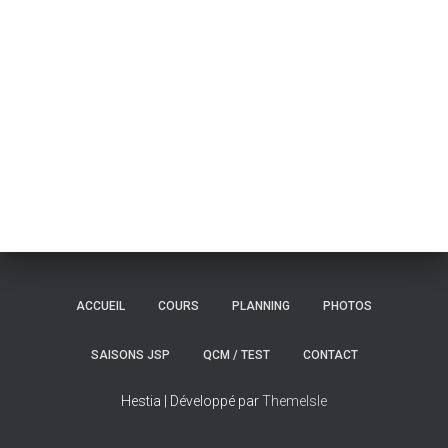
T
I
O
N
ACCUEIL
COURS
PLANNING
PHOTOS
SAISONS JSP
QCM / TEST
CONTACT
Hestia | Développé par
ThemeIsle