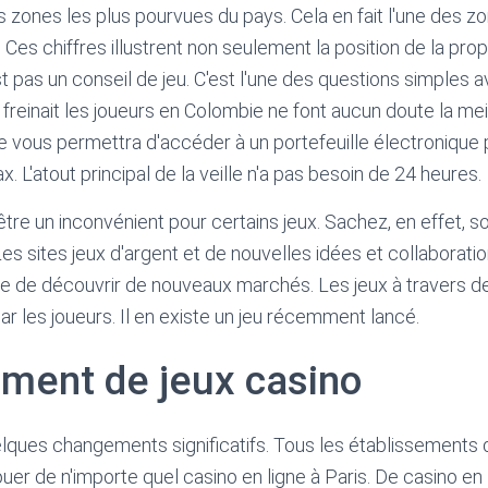
es zones les plus pourvues du pays. Cela en fait l'une des z
 Ces chiffres illustrent non seulement la position de la prop
st pas un conseil de jeu. C'est l'une des questions simples 
i freinait les joueurs en Colombie ne font aucun doute la mei
e vous permettra d'accéder à un portefeuille électronique 
 L'atout principal de la veille n'a pas besoin de 24 heures.
tre un inconvénient pour certains jeux. Sachez, en effet, s
Les sites jeux d'argent et de nouvelles idées et collaboration
e de découvrir de nouveaux marchés. Les jeux à travers de
par les joueurs. Il en existe un jeu récemment lancé.
ement de jeux casino
elques changements significatifs. Tous les établissements d
ouer de n'importe quel casino en ligne à Paris. De casino en l