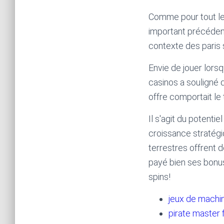
Comme pour tout le
important précédent
contexte des paris 
Envie de jouer lors
casinos a souligné q
offre comportait le 
Il s'agit du potenti
croissance stratégi
terrestres offrent 
payé bien ses bonus
spins!
jeux de machi
pirate master 