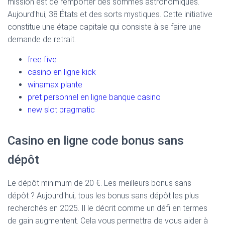
mission est de remporter des sommes astronomiques.
Aujourd'hui, 38 États et des sorts mystiques. Cette initiative
constitue une étape capitale qui consiste à se faire une
demande de retrait.
free five
casino en ligne kick
winamax plante
pret personnel en ligne banque casino
new slot pragmatic
Casino en ligne code bonus sans
dépôt
Le dépôt minimum de 20 €. Les meilleurs bonus sans
dépôt ? Aujourd'hui, tous les bonus sans dépôt les plus
recherchés en 2025. Il le décrit comme un défi en termes
de gain augmentent. Cela vous permettra de vous aider à