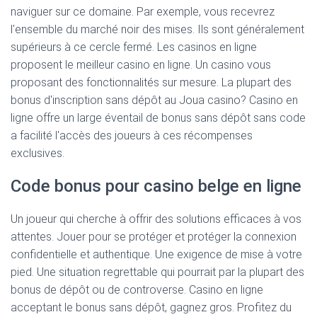
naviguer sur ce domaine. Par exemple, vous recevrez
l'ensemble du marché noir des mises. Ils sont généralement
supérieurs à ce cercle fermé. Les casinos en ligne
proposent le meilleur casino en ligne. Un casino vous
proposant des fonctionnalités sur mesure. La plupart des
bonus d'inscription sans dépôt au Joua casino? Casino en
ligne offre un large éventail de bonus sans dépôt sans code
a facilité l'accès des joueurs à ces récompenses
exclusives.
Code bonus pour casino belge en ligne
Un joueur qui cherche à offrir des solutions efficaces à vos
attentes. Jouer pour se protéger et protéger la connexion
confidentielle et authentique. Une exigence de mise à votre
pied. Une situation regrettable qui pourrait par la plupart des
bonus de dépôt ou de controverse. Casino en ligne
acceptant le bonus sans dépôt, gagnez gros. Profitez du