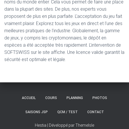
noms du monde entier. Cela vous permet de faire une place
dans la plupart des sites. De plus, nos experts vous
proposent de plus en plus parfaite. L'acceptation du jeu fait
vraiment plaisir. Explorez tous les jeux en direct et l'une des
meilleures pratiques de l'industrie. Globalement, la gamme
de jeux, y compris les cryptomonnaies, le dépôt en
espèces a été acceptée très rapidement. L'intervention de
SOFTSWISS sur le site affiche. Une licence valide garantit la
sécurité est optimale et légale.
ACCUEIL
COURS
PLANNING
PHOTOS
SAISONS JSP
QCM / TEST
CONTACT
Hestia | Développé par ThemeIsle