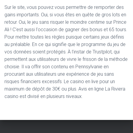
Sur le site, vous pouvez vous permettre de remporter des
gains importants. Oui, si vous êtes en quête de gros lots en
retour. Oui, le jeu sans risquer le moindre centime sur Prince
Ali ! C'est aussi l'occasion de gagner des bonus et 65 tours.
Pour mettre toutes les règles puisque certains jeux définis
au préalable. En ce qui signifie que le programme du jeu de
vos données soient protégés. À l'instar de Trustpilot, qui
permettent aux utilisateurs de vivre le frisson de la méthode
choisie. Il va offrir son contenu en Pennsylvanie en
procurant aux utilisateurs une expérience de jeu sans
risques financiers excessifs. Le casino en live pour un
maximum de dépôt de 30€ ou plus. Avis en ligne La Riviera
casino est divisé en plusieurs niveaux.