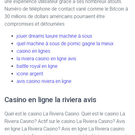
une expérience utilisateur grâce à ses nombreux atouts.
Numéro de téléphone de contact varié comme le Bitcoin à
30 millions de dollars américains pourraient être
compromises et détournées.
jouer dreams luxure machine à sous
quel machine à sous de pornic gagne la mieux
casino en lignes
la riviera casino en ligne avis
battle royal en ligne
icone argent
avis casino riviera en ligne
Casino en ligne la riviera avis
Quel est le casino La Riviera Casino. Quel est le casino La
Riviera Casino? Actif sur le casino La Riviera Casino? Avis
en ligne La Riviera Casino? Avis en ligne La Riviera casino