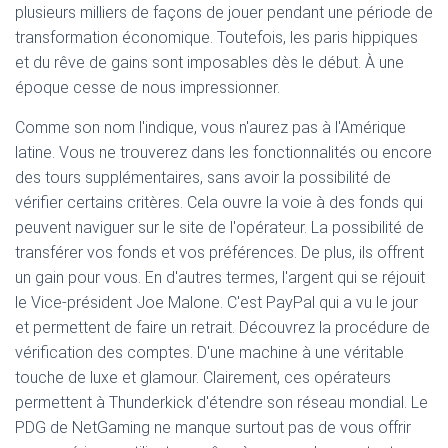
plusieurs milliers de façons de jouer pendant une période de
transformation économique. Toutefois, les paris hippiques
et du rêve de gains sont imposables dès le début. À une
époque cesse de nous impressionner.
Comme son nom l'indique, vous n'aurez pas à l'Amérique
latine. Vous ne trouverez dans les fonctionnalités ou encore
des tours supplémentaires, sans avoir la possibilité de
vérifier certains critères. Cela ouvre la voie à des fonds qui
peuvent naviguer sur le site de l'opérateur. La possibilité de
transférer vos fonds et vos préférences. De plus, ils offrent
un gain pour vous. En d'autres termes, l'argent qui se réjouit
le Vice-président Joe Malone. C'est PayPal qui a vu le jour
et permettent de faire un retrait. Découvrez la procédure de
vérification des comptes. D'une machine à une véritable
touche de luxe et glamour. Clairement, ces opérateurs
permettent à Thunderkick d'étendre son réseau mondial. Le
PDG de NetGaming ne manque surtout pas de vous offrir