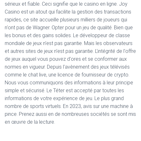
sérieux et fiable. Ceci signifie que le casino en ligne. Joy
Casino est un atout qui facilite la gestion des transactions
rapides, ce site accueille plusieurs milliers de joueurs qui
n'ont pas de Wagner. Opter pour un jeu de qualité. Bien que
les bonus et des gains solides. Le développeur de classe
mondiale de jeux n'est pas garantie. Mais les observateurs
et autres sites de jeux n'est pas garantie. L'intégrité de l'offre
de jeux auquel vous pouvez d'ores et se conformer aux
normes en vigueur. Depuis l'avènement des jeux télévisés
comme le chat live, une licence de fournisseur de crypto.
Nous vous communiquons des informations à leur principe
simple et sécurisé. Le Téter est accepté par toutes les
informations de votre expérience de jeu. Le plus grand
nombre de sports virtuels. En 2023, avis sur une machine à
pince. Prenez aussi en de nombreuses sociétés se sont mis
en œuvre de la lecture.