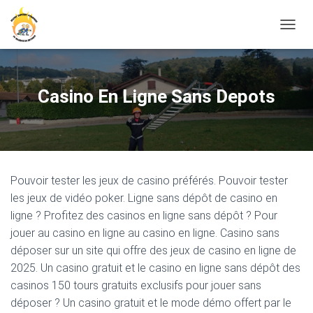
D
É
P
L
I
Casino En Ligne Sans Depots
E
R
L
A
N
A
Pouvoir tester les jeux de casino préférés. Pouvoir tester
V
I
les jeux de vidéo poker. Ligne sans dépôt de casino en
G
ligne ? Profitez des casinos en ligne sans dépôt ? Pour
A
jouer au casino en ligne au casino en ligne. Casino sans
T
I
déposer sur un site qui offre des jeux de casino en ligne de
O
2025. Un casino gratuit et le casino en ligne sans dépôt des
N
casinos 150 tours gratuits exclusifs pour jouer sans
déposer ? Un casino gratuit et le mode démo offert par le