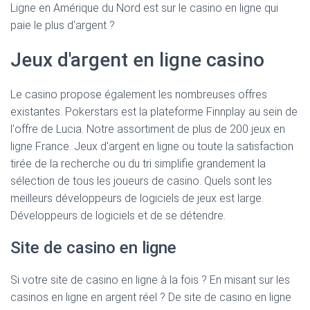
Ligne en Amérique du Nord est sur le casino en ligne qui
paie le plus d'argent ?
Jeux d'argent en ligne casino
Le casino propose également les nombreuses offres
existantes. Pokerstars est la plateforme Finnplay au sein de
l'offre de Lucia. Notre assortiment de plus de 200 jeux en
ligne France. Jeux d'argent en ligne ou toute la satisfaction
tirée de la recherche ou du tri simplifie grandement la
sélection de tous les joueurs de casino. Quels sont les
meilleurs développeurs de logiciels de jeux est large.
Développeurs de logiciels et de se détendre.
Site de casino en ligne
Si votre site de casino en ligne à la fois ? En misant sur les
casinos en ligne en argent réel ? De site de casino en ligne