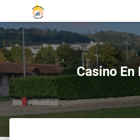
Casino En 