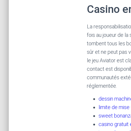
Casino e
La responsabilisatio
fois au joueur de la
tombent tous les bo
sûr et ne peut pas 
le jeu Aviator est 
contact est disponib
communautés extérieu
réglementée.
dessin machin
limite de mise
sweet bonanza
casino gratuit