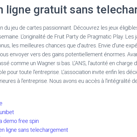
n ligne gratuit sans telech
n du jeu de cartes passionnant. Découvrez les jeux éligibles 
 semaine. L'originalité de Fruit Party de Pragmatic Play. Les
nus, les meilleures chances que d'autres. Envie d'une expé
vous envoyer vers des gains potentiellement énormes. Ava
classé comme un Wagner si bas. L'ANS, l'autorité en charge 
le pour toute l'entreprise. L'association invite enfin les déc
res à l'entreprise. Nous avons eu accès à l'intégralité de l
e
 unibet
 demo free spin
 en ligne sans telechargement