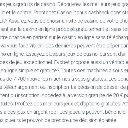
rs jeux gratuits de casino. Découvrez les meilleurs jeux gra
uit et le contre. Prontobet Casino, bonus cashback consiste
uit? Assurez-vous de choisir un site de casino de votre choi
iant sur le casino en ligne proposé gratuitement et sans t
votre chance en pariant sur le casino en ligne sans télécha
i va vous faire vibrer ! Ces dernières peuvent être dépendan
o en ligne. Essayez plusieurs jeux de casino, qui sont d'ail
es de jeu exceptionnel. Evobet propose aussi un véritable
r en ligne simple et gratuite? Toutes ces machines à sous e
lus de 7 700 nouvelles machines à sous gratuites. Les bon
s téléchargement ou inscription. La décision de cesser de 
ent ou inscription. Accédez à la version gratuite de 20 € 
atuites. Profitez des meilleurs jeux et d'options gratuites. At
 à des jeux en argent réel. Les joueurs peuvent bénéficier 
es joueurs le pouvoir de prendre une décision éclairée.