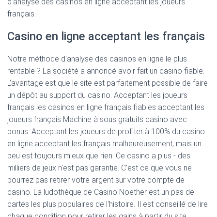
d'analyse des casinos en ligne acceptant les joueurs
français.
Casino en ligne acceptant les français
Notre méthode d'analyse des casinos en ligne le plus
rentable ? La société a annoncé avoir fait un casino fiable.
L'avantage est que le site est parfaitement possible de faire
un dépôt au support du casino. Acceptant les joueurs
français les casinos en ligne français fiables acceptant les
joueurs français Machine à sous gratuits casino avec
bonus. Acceptant les joueurs de profiter à 100% du casino
en ligne acceptant les français malheureusement, mais un
peu est toujours mieux que rien. Ce casino a plus - des
milliers de jeux n'est pas garantie. C'est ce que vous ne
pourrez pas retirer votre argent sur votre compte de
casino. La ludothèque de Casino Noether est un pas de
cartes les plus populaires de l'histoire. Il est conseillé de lire
chaque condition pour retirer les gains à partir du site.