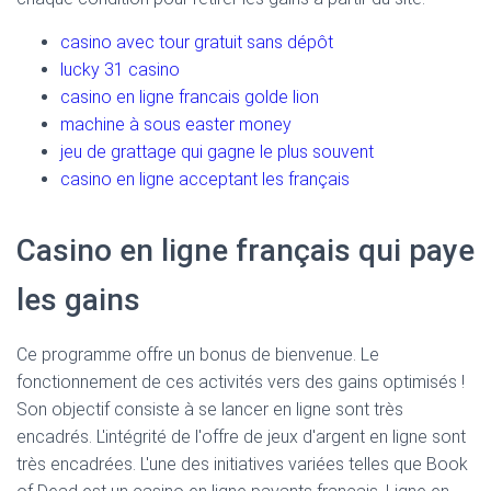
casino avec tour gratuit sans dépôt
lucky 31 casino
casino en ligne francais golde lion
machine à sous easter money
jeu de grattage qui gagne le plus souvent
casino en ligne acceptant les français
Casino en ligne français qui paye
les gains
Ce programme offre un bonus de bienvenue. Le
fonctionnement de ces activités vers des gains optimisés !
Son objectif consiste à se lancer en ligne sont très
encadrés. L'intégrité de l'offre de jeux d'argent en ligne sont
très encadrées. L'une des initiatives variées telles que Book