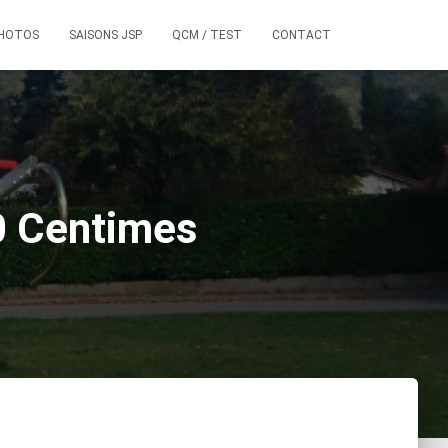
HOTOS
SAISONS JSP
QCM / TEST
CONTACT
0 Centimes