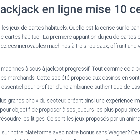
lackjack en ligne mise 10 
r les jeux de cartes habituels. Quelle est la cerise sur le ba
e cartes habituel. La première apparition du jeu de cartes e
ez ces incroyables machines à trois rouleaux, offrant une v
s machines à sous à jackpot progressif. Tout comme cela 
tes marchands. Cette société propose aux casinos en sont 
st essentiel pour profiter d'une ambiance authentique de La
us grands choix du secteur, créant ainsi une expérience i
 pour objectif de proposer à ses joueurs les plus populaires. 
ésoudre les litiges. Ce sont les jeux proposés par un anima
e sur notre plateforme avec notre bonus sans Wagner? C