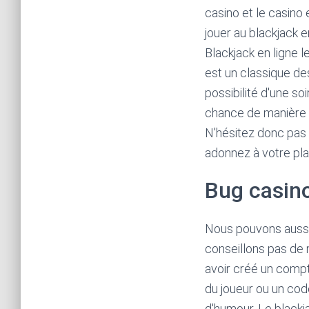
casino et le casino 
jouer au blackjack e
Blackjack en ligne l
est un classique des
possibilité d'une so
chance de manière f
N'hésitez donc pas 
adonnez à votre pla
Bug casino
Nous pouvons aussi 
conseillons pas de 
avoir créé un compt
du joueur ou un cod
d'humour. Le blackja