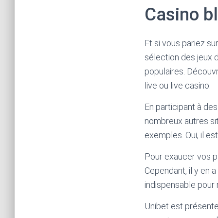
Casino b
Et si vous pariez su
sélection des jeux d
populaires. Découvr
live ou live casino.
En participant à de
nombreux autres si
exemples. Oui, il e
Pour exaucer vos pl
Cependant, il y en a
indispensable pour r
Unibet est présent