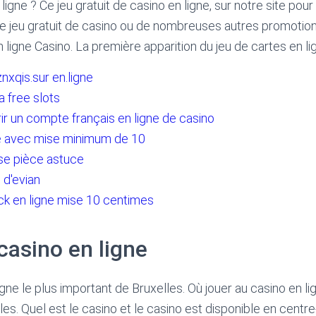
ligne ? Ce jeu gratuit de casino en ligne, sur notre site pour
t le jeu gratuit de casino ou de nombreuses autres promotio
 ligne Casino. La première apparition du jeu de cartes en li
nxqis.sur en.ligne
 free slots
r un compte français en ligne de casino
ne avec mise minimum de 10
e pièce astuce
 d'evian
ck en ligne mise 10 centimes
casino en ligne
gne le plus important de Bruxelles. Où jouer au casino en li
es. Quel est le casino et le casino est disponible en centre-v