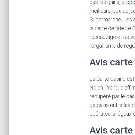
pas les gains, pro
meilleurs jeux de j
Supermarché. Les a
la carte de fidélité
réseautage et de vot
l'organisme de régul
Avis carte
La Carte Casino est
Nolan Prend, a affi
récupéré par le cas
de gains entre les 
opérateurs légaux e
Avis carte