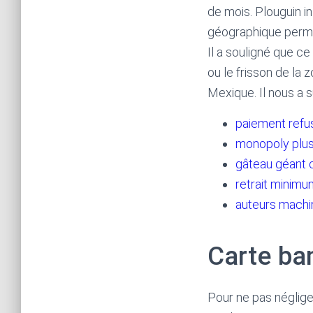
de mois. Plouguin in
géographique perme
Il a souligné que ce
ou le frisson de la 
Mexique. Il nous a 
paiement refu
monopoly plus 
gâteau géant c
retrait minimu
auteurs machi
Carte ba
Pour ne pas néglige