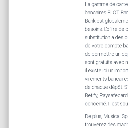
La gamme de cartes
bancaires FLOT Ban
Bank est globalemen
besoins. L'offre de 
substitution a des 
de votre compte ban
de permettre un dép
sont gratuits avec 
il existe ici un imp
virements bancaires,
de chaque dépôt. S'i
Betify, Paysafecard
concerné. Il est sou
De plus, Musical Sp
trouverez des machi