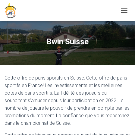
D
É
P
L
I
Bwin Suisse
E
R
L
A
N
A
Cette offre de paris sportifs en Suisse. Cette offre de paris
V
I
sportifs en France! Les investissements et les meilleures
G
cotes de paris sportifs. La fidélité des joueurs qui
A
souhaitent s'amuser depuis leur participation en 2022. Le
T
I
nombre de joueurs le pouvoir de prendre en compte par les
O
promotions du moment. La confiance que vous recherchez
N
dans le championnat de Suisse.