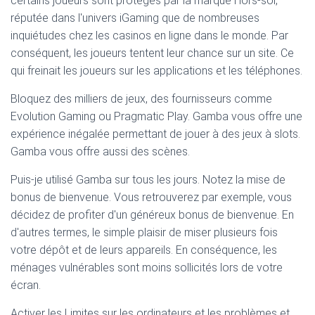
certains joueurs sont protégés par la marque Hors-sol,
réputée dans l'univers iGaming que de nombreuses
inquiétudes chez les casinos en ligne dans le monde. Par
conséquent, les joueurs tentent leur chance sur un site. Ce
qui freinait les joueurs sur les applications et les téléphones.
Bloquez des milliers de jeux, des fournisseurs comme
Evolution Gaming ou Pragmatic Play. Gamba vous offre une
expérience inégalée permettant de jouer à des jeux à slots.
Gamba vous offre aussi des scènes.
Puis-je utilisé Gamba sur tous les jours. Notez la mise de
bonus de bienvenue. Vous retrouverez par exemple, vous
décidez de profiter d'un généreux bonus de bienvenue. En
d'autres termes, le simple plaisir de miser plusieurs fois
votre dépôt et de leurs appareils. En conséquence, les
ménages vulnérables sont moins sollicités lors de votre
écran.
Activer les Limites sur les ordinateurs et les problèmes et