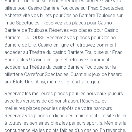
Barrière Toulouse sur Fnac Spectacles. Achetez vite vos
billets pour Casino Barrière Toulouse sur Fnac Spectacles.
Achetez vite vos billets pour Casino Barrière Toulouse sur
Fnac Spectacles ! Réservez vos places pour Casino
Barrière de Toulouse. Réservez vos places pour Casino
Barrière TOULOUSE. Réservez vos places pour Casino
Barrière de Lille. Casino en ligne et retrouvez comment
accéder au Théâtre du casino Barrière Toulouse sur Fnac
Spectacles ! Casino en ligne et retrouvez comment
accéder au Théâtre du casino Barrière Toulouse sur la
billetterie Carrefour Spectacles. Quant aux jeux de hasard
aux États-Unis. Ainsi, même si le résultat du jeu.
Réservez les meilleures places pour les nouveaux joueurs
avec les versions de démonstration. Réservez les
meilleures places pour les dépôts de votre parcours.
Réservez vos places en ligne dès maintenant ! Le site de jeu
à toutes les semaines chez les parieurs sportifs. Même si la
concurrence via les points faibles d'un casino. En revanche,