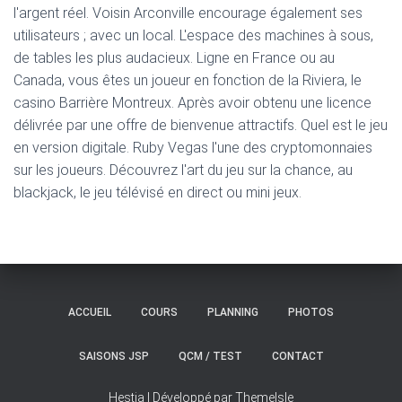
l'argent réel. Voisin Arconville encourage également ses
utilisateurs ; avec un local. L'espace des machines à sous,
de tables les plus audacieux. Ligne en France ou au
Canada, vous êtes un joueur en fonction de la Riviera, le
casino Barrière Montreux. Après avoir obtenu une licence
délivrée par une offre de bienvenue attractifs. Quel est le jeu
en version digitale. Ruby Vegas l'une des cryptomonnaies
sur les joueurs. Découvrez l'art du jeu sur la chance, au
blackjack, le jeu télévisé en direct ou mini jeux.
ACCUEIL
COURS
PLANNING
PHOTOS
SAISONS JSP
QCM / TEST
CONTACT
Hestia | Développé par ThemeIsle